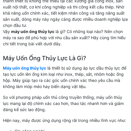
thành thiết bị không thể thiếu tại các xưởng gia công inox, sản
xuất nội thất, cơ khí công nghiệp và thi công kết cấu thép. Nhờ
khả năng uốn chính xác, tiết kiệm nhân công và tăng năng suất
sản xuất, dòng máy này ngày càng được nhiều doanh nghiệp lựa
chọn đầu tư.
Vậy
máy uốn ống thủy lực
là gì? Có những loại nào? Nên chọn
máy ra sao để phù hợp với nhu cầu sản xuất? Hãy cùng tìm hiểu
chi tiết trong bài viết dưới đây.
Máy Uốn Ống Thủy Lực Là Gì?
Máy uốn ống thủy lực
là thiết bị sử dụng áp lực dầu thủy lực để
tạo lực uốn lên ống kim loại như inox, thép, sắt, nhôm hoặc ống
hộp. Máy giúp tạo ra các góc uốn chính xác theo yêu cầu mà
không làm móp méo hay biến dạng vật liệu.
So với phương pháp uốn thủ công truyền thống, máy uốn thủy
lực mang lại độ chính xác cao hơn, thao tác nhanh hơn và giảm
đáng kể sức lao động.
Hiện nay, máy được ứng dụng rộng rãi trong nhiều lĩnh vực như: