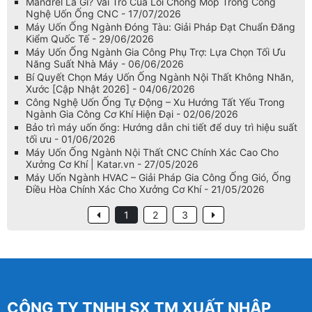
Mandrel Là Gì? Vai Trò Của Lõi Chống Móp Trong Công
Nghệ Uốn Ống CNC - 17/07/2026
Máy Uốn Ống Ngành Đóng Tàu: Giải Pháp Đạt Chuẩn Đăng
Kiểm Quốc Tế - 29/06/2026
Máy Uốn Ống Ngành Gia Công Phụ Trợ: Lựa Chọn Tối Ưu
Năng Suất Nhà Máy - 06/06/2026
Bí Quyết Chọn Máy Uốn Ống Ngành Nội Thất Không Nhăn,
Xước [Cập Nhật 2026] - 04/06/2026
Công Nghệ Uốn Ống Tự Động – Xu Hướng Tất Yếu Trong
Ngành Gia Công Cơ Khí Hiện Đại - 02/06/2026
Bảo trì máy uốn ống: Hướng dẫn chi tiết để duy trì hiệu suất
tối ưu - 01/06/2026
Máy Uốn Ống Ngành Nội Thất CNC Chính Xác Cao Cho
Xưởng Cơ Khí | Katar.vn - 27/05/2026
Máy Uốn Ngành HVAC – Giải Pháp Gia Công Ống Gió, Ống
Điều Hòa Chính Xác Cho Xưởng Cơ Khí - 21/05/2026
1
2
3
CÔNG TY TNHH SX TM XUẤT NHẬP