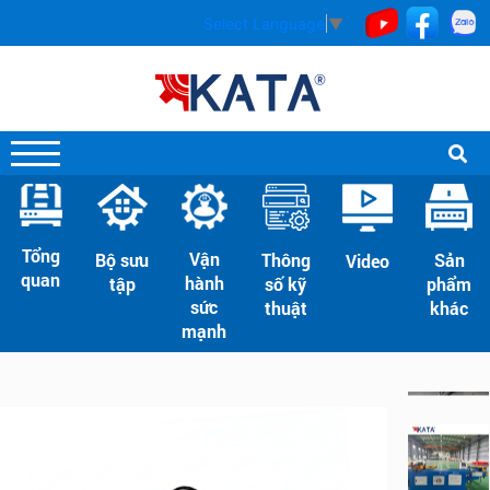
Select Language
▼
Tổng
Vận
Bộ sưu
Thông
Sản
Video
quan
hành
tập
số kỹ
phẩm
sức
thuật
khác
mạnh