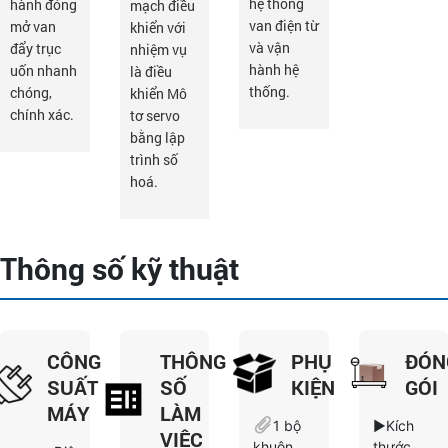
hệ thống
hành đóng
mạch điều
van điện từ
mở van
khiển với
và vận
đẩy trục
nhiệm vụ
hành hệ
uốn nhanh
là điều
thống.
chóng,
khiển Mô
chính xác.
tơ servo
bằng lập
trình số
hoá.
Thông số kỹ thuật
CÔNG
THÔNG
PHỤ
ĐÓN
SUẤT
SỐ
KIỆN
GÓI
MÁY
LÀM
1 bộ
►Kích
VIỆC
khuôn
thước