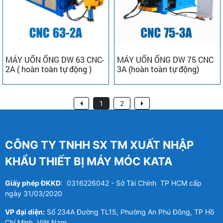
MÁY UỐN ỐNG DW 63 CNC-
MÁY UỐN ỐNG DW 75 CNC
2A ( hoàn toàn tự động )
3A (hoàn toàn tự động)
1
2
CÔNG TY TNHH SX TM XUẤT NHẬP
KHẨU THIẾT BỊ MÁY MÓC KATA
Giấy phép ĐKKD
: 0316226042 - Sở Tài Chính TP HCM cấp
ngày 31/03/2020
VP đại diện:
Số 234A Đường TL15, Phường An Phú Đông, TP Hồ
Chí Minh, Việt Nam