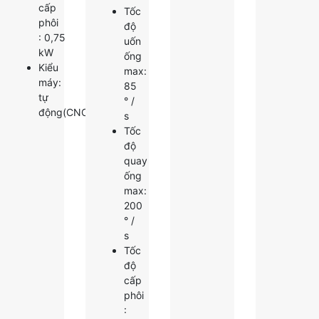
cấp
Tốc
phôi
độ
: 0,75
uốn
kW
ống
Kiểu
max:
máy:
85
tự
° /
động(CNC)
s
Tốc
độ
quay
ống
max:
200
° /
s
Tốc
độ
cấp
phôi
: