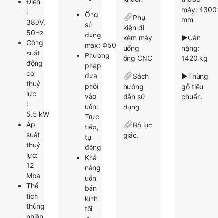
Điện
máy: 4300
:
Ống
Phụ
mm
380V,
sử
kiện đi
50Hz
dụng
kèm máy
►Cân
Công
max: Φ50×3 mm
uống
nặng:
suất
Phương
ống CNC
1420 kg
động
pháp
cơ
đưa
Sách
►Thùng
thuỷ
phôi
hướng
gỗ tiêu
lực
vào
dẫn sử
chuẩn.
:
uốn:
dụng
5.5 kW
Trực
Áp
Bộ lục
tiếp,
suất
giác.
tự
thuỷ
động
lực:
Khả
12
năng
Mpa
uốn
Thể
bán
tích
kính
thùng
tối
nhiên