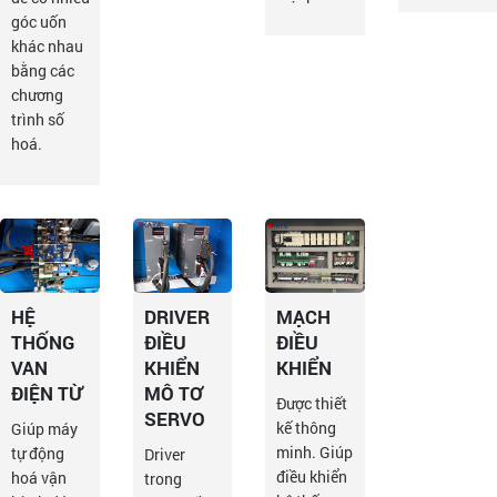
góc uốn
khác nhau
bằng các
chương
trình số
hoá.
HỆ
DRIVER
MẠCH
THỐNG
ĐIỀU
ĐIỀU
VAN
KHIỂN
KHIỂN
ĐIỆN TỪ
MÔ TƠ
Được thiết
SERVO
kế thông
Giúp máy
minh. Giúp
tự động
Driver
điều khiển
hoá vận
trong