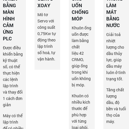
BẰNG
XOAY
UỐN
LÀM
MÀN
CHỐNG
MÁT
Mô tơ
HÌNH
MÓP
BẰNG
Servo với
CẢM
NƯỚC
công suất
Khuôn ống
ỨNG
0,75Kw tự
uốn được
Giải toả
PLC
động theo
làm bằng
nhiệt
lập trình
chất
lượng cho
Được điều
số hoá, tự
liệu 42
dầu thủy
khiển bằng
vận hành.
CRMO,
lực, giúp
kỹ thuật
giúp ống
dầu máy
số, có thể
trong khi
luôn ở tình
thực hiện
uốn không
trạng tốt.
các lệnh
bị móp.
lập trình
Tăng chất
và thay đổi
Khuôn có
lượng
1 cách đơn
nhiều kích
dầu, độ
giản
thước để
bền và tuổi
phù hợp
thọ của
Máy có thể
với từng
máy.
lập trình
loại phôi.
để có nhiều