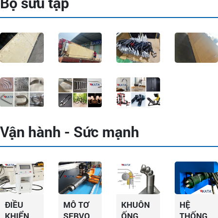
Bộ sưu tập
Vận hành - Sức mạnh
ĐIỀU
MÔ TƠ
KHUÔN
HỆ
KHIỂN
SERVO
ỐNG
THỐNG