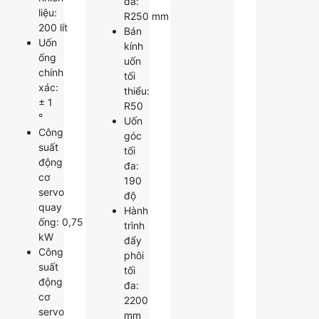
đa:
liệu:
R250 mm
200 lít
Bán
Uốn
kính
ống
uốn
chính
tối
xác:
thiểu:
± 1
R50
°
Uốn
Công
góc
suất
tối
động
đa:
cơ
190
servo
độ
quay
Hành
ống: 0,75
trình
kW
đẩy
Công
phôi
suất
tối
động
đa:
cơ
2200
servo
mm