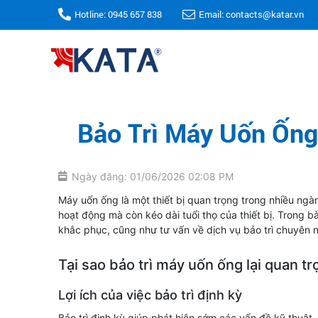
Hotline: 0945 657 838
Email: contacts@katar.vn
Bảo Trì Máy Uốn Ống:
Ngày đăng: 01/06/2026 02:08 PM
Máy uốn ống là một thiết bị quan trọng trong nhiều ngàn
hoạt động mà còn kéo dài tuổi thọ của thiết bị. Trong b
khắc phục, cũng như tư vấn về dịch vụ bảo trì chuyên 
Tại sao bảo trì máy uốn ống lại quan t
Lợi ích của việc bảo trì định kỳ
Bảo trì định kỳ giúp phát hiện sớm các vấn đề kỹ thuật