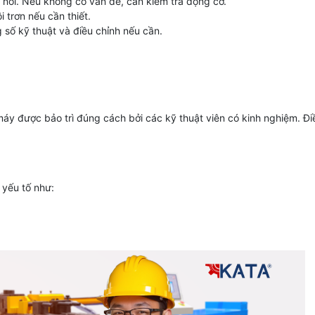
 nối. Nếu không có vấn đề, cần kiểm tra động cơ.
 trơn nếu cần thiết.
 số kỹ thuật và điều chỉnh nếu cần.
áy được bảo trì đúng cách bởi các kỹ thuật viên có kinh nghiệm. Điề
 yếu tố như: