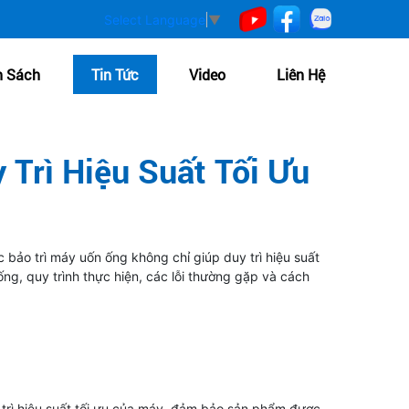
Select Language
▼
h Sách
Tin Tức
Video
Liên Hệ
 Trì Hiệu Suất Tối Ưu
 bảo trì máy uốn ống không chỉ giúp duy trì hiệu suất
ống, quy trình thực hiện, các lỗi thường gặp và cách
 trì hiệu suất tối ưu của máy, đảm bảo sản phẩm được